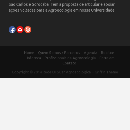
São Carlos e Sorocaba. Tem a proposta de articular e apoiar
ações voltadas para a Agroecologia em nossa Universidade.
Home
Quem Somos / Parceiros
Agenda
Boletins
Infoteca
Profissionais da Agroecologia
Entre em
Contato
Copyright © 2014
Rede UFSCar Agroecológica
–
Griffin Theme